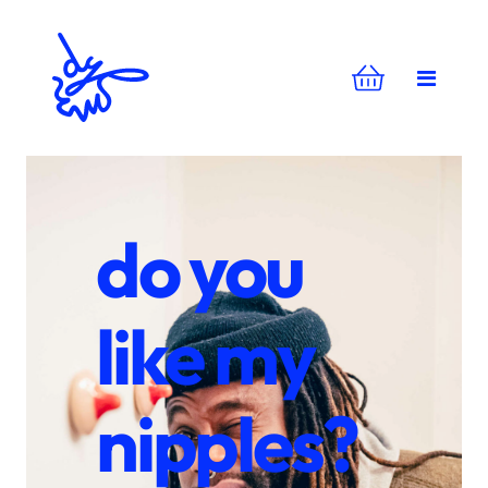
do you
like my
nipples?